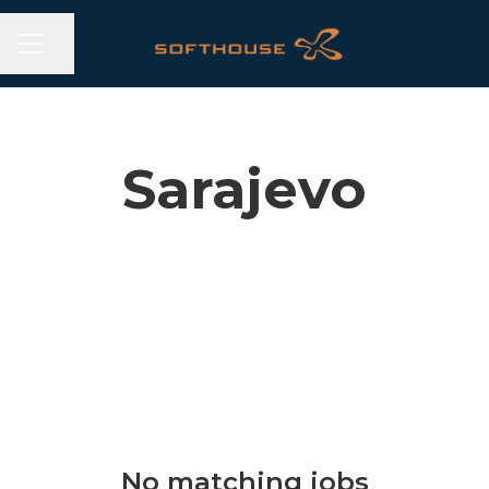
CAREER MENU
Share page
Sarajevo
No matching jobs