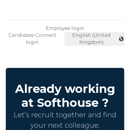
Employee login
Candidate Connect
·
English (United
Change language
login
Kingdom)
Already working
at Softhouse ?
Let’s recruit together and find
your next colleague.