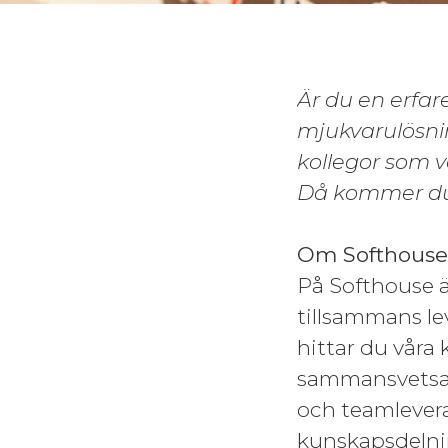
Är du en erfar
mjukvarulösnin
kollegor som v
Då kommer du 
Om Softhouse
På Softhouse är
tillsammans lev
hittar du våra 
sammansvetsat 
och teamlevera
kunskapsdelni