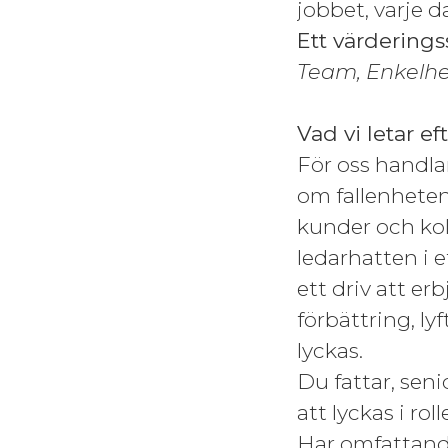
jobbet, varje d
Ett värderings
Team, Enkelhe
Vad vi letar ef
För oss handlar
om fallenheten
kunder och koll
ledarhatten i 
ett driv att er
förbättring, ly
lyckas.
Du fattar, sen
att lyckas i rol
Har omfattand