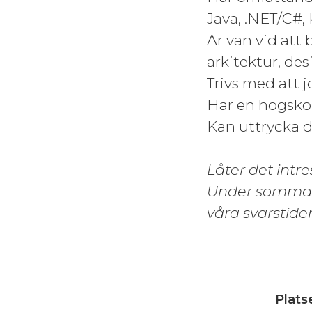
Java, .NET/C#, 
Är van vid att 
arkitektur, des
Trivs med att 
Har en högsko
Kan uttrycka d
Låter det intr
Under sommarmå
våra svarstider
Plats