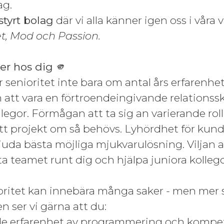
ag.
styrt bolag
där vi alla känner igen oss i våra 
t, Mod och Passion.
ter hos dig 🫵
 senioritet inte bara om antal års erfarenhe
 att vara en förtroendeingivande relations
egor. Förmågan att ta sig an varierande rolle
ett projekt om så behövs. Lyhördhet för ku
bjuda bästa möjliga mjukvarulösning. Viljan 
fta teamet runt dig och hjälpa juniora kolleg
ioritet kan innebära många saker - men mer sp
len ser vi gärna att du:
e erfarenhet av programmering och kompet