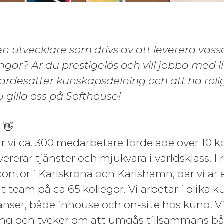
en utvecklare som drivs av att leverera vass
gar? Är du prestigelös och vill jobba med 
ärdesätter kunskapsdelning och att ha roli
gilla oss på Softhouse!
 👋
 vi ca. 300 medarbetare fördelade över 10 ko
ererar tjänster och mjukvara i världsklass. I
kontor i Karlskrona och Karlshamn, där vi är 
team på ca 65 kollegor. Vi arbetar i olika
nser, både inhouse och on-site hos kund. Vi
ng och tycker om att umgås tillsammans bå