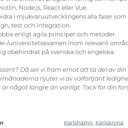
Kotlin, Node.js, React eller Vue.
bidra i mjukvaruutvecklingens alla faser som 
ign, test och integration.
jobba enligt agila principer och metoder.
le-/universitetsexamen inom relevant områd
ig obehindrat på svenska och engelska.
essant? Då ser vi fram emot att ta del av di
naderna njuter vi av välförtjänt ledighet,
 är något längre än vanligt. Tack för din för
er
Karlshamn
,
Karlskrona