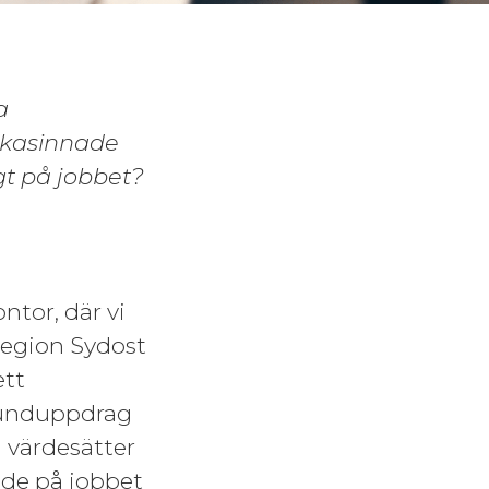
a
likasinnade
gt på jobbet?
ntor, där vi
 region Sydost
ett
 kunduppdrag
 värdesätter
de på jobbet