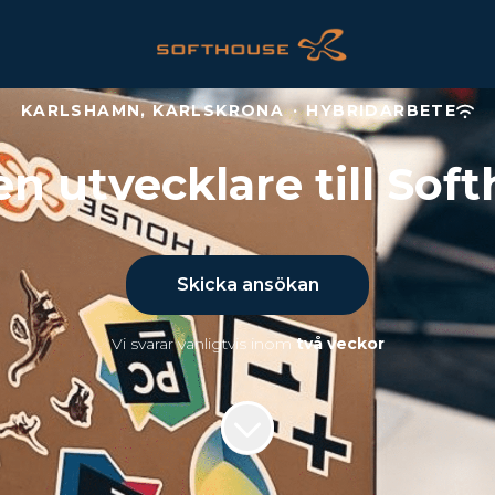
KARLSHAMN, KARLSKRONA
·
HYBRIDARBETE
en utvecklare till Sof
Skicka ansökan
Vi svarar vanligtvis inom
två veckor