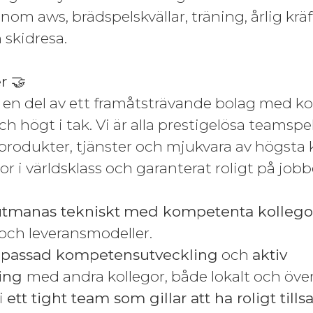
om aws, brädspelskvällar, träning, årlig kräf
 skidresa.
r 🤝
u en del av ett framåtsträvande bolag med ko
h högt i tak. Vi är alla prestigelösa teamspe
 produkter, tjänster och mjukvara av högsta k
r i världsklass och garanterat roligt på jobb
utmanas tekniskt
med kompetenta kollego
ch leveransmodeller.
anpassad kompetensutveckling
och
aktiv
ning
med andra kollegor, både lokalt och öve
i
ett tight team som gillar att ha roligt til