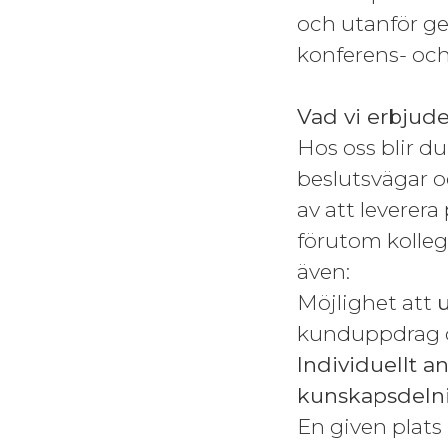
och utanför gen
konferens- och
Vad vi erbjude
Hos oss blir d
beslutsvägar oc
av att leverera
förutom kollego
även:
Möjlighet att
kunduppdrag o
Individuellt 
kunskapsdel
En given plats 