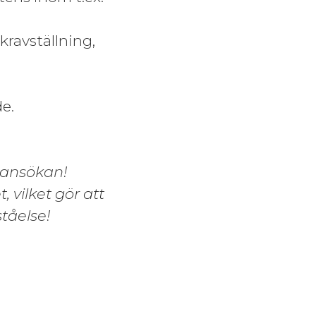
kravställning,
e.
n ansökan!
 vilket gör att
ståelse!