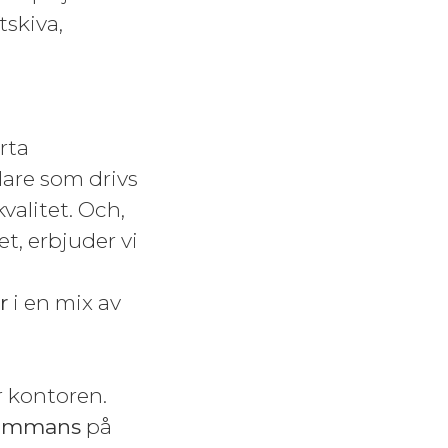
tskiva,
rta
lare som drivs
valitet. Och,
et, erbjuder vi
r
i en mix av
r kontoren.
lsammans
på