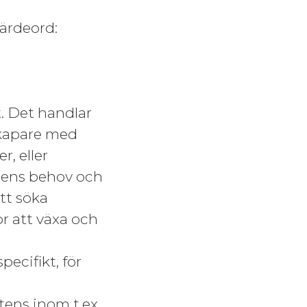
värdeord:
t. Det handlar
skapare med
r, eller
ndens behov och
att söka
or att växa och
ecifikt, för
ens inom t.ex.