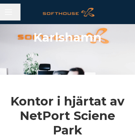
KARRIÄRMENY
Dela sidan
Karlshamn
Kontor i hjärtat av
NetPort Sciene
Park