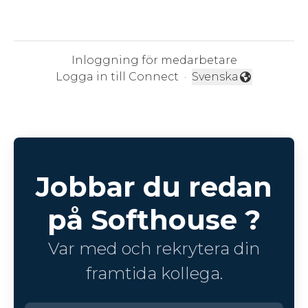
Inloggning för medarbetare
Logga in till Connect
·
Svenska
Byt språk
Jobbar du redan
på Softhouse ?
Var med och rekrytera din
framtida kollega.