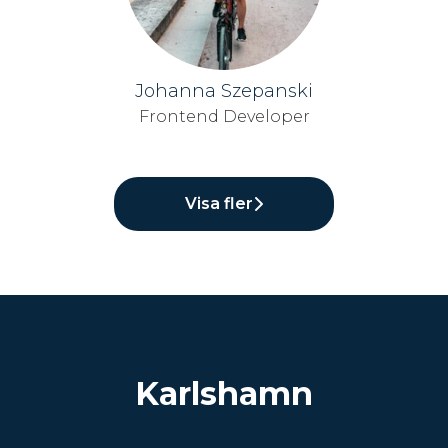
Johanna Szepanski
Frontend Developer
Visa fler
Karlshamn