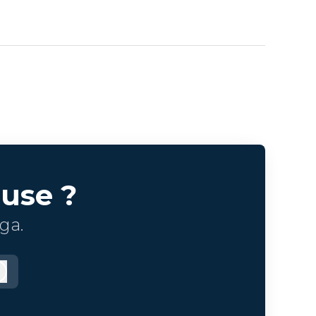
use ?
ga.
Logga in