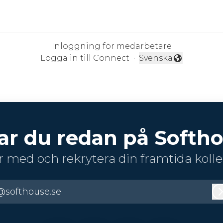
Inloggning för medarbetare
Logga in till Connect
·
Svenska
Byt språk
ar du redan på Softho
r med och rekrytera din framtida kolle
@softhouse.se